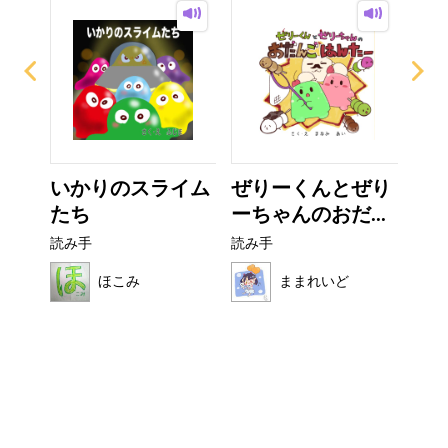
なび
いかりのスライム
ぜりーくんとぜり
こ
たち
ーちゃんのおだ...
読み
読み手
読み手
ほこみ
ままれいど