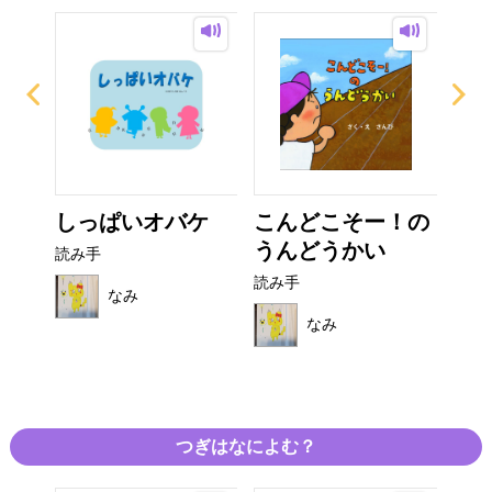
った
しっぱいオバケ
こんどこそー！の
しい
うんどうかい
読み手
読み
読み手
なみ
なみ
つぎはなによむ？