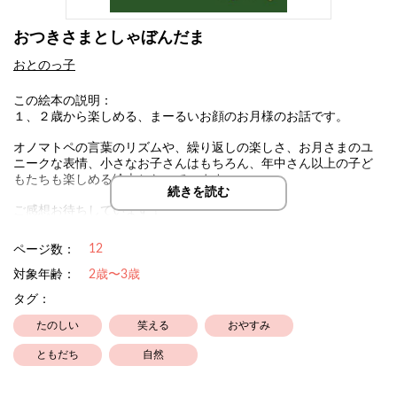
おつきさまとしゃぼんだま
おとのっ子
この絵本の説明：
１、２歳から楽しめる、まーるいお顔のお月様のお話です。
オノマトペの言葉のリズムや、繰り返しの楽しさ、お月さまのユ
ニークな表情、小さなお子さんはもちろん、年中さん以上の子ど
もたちも楽しめる絵本となっています。
続きを読む
ご感想お待ちしています！
＃お月さま
12
ページ数：
＃シャボン玉
対象年齢：
2歳〜3歳
タグ：
たのしい
笑える
おやすみ
ともだち
自然