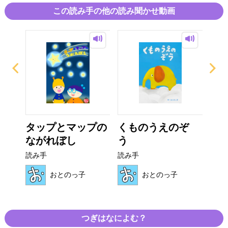
この読み手の他の読み聞かせ動画
パパ
タップとマップの
くものうえのぞ
か
ながれぼし
う
読み
読み手
読み手
おとのっ子
おとのっ子
つぎはなによむ？