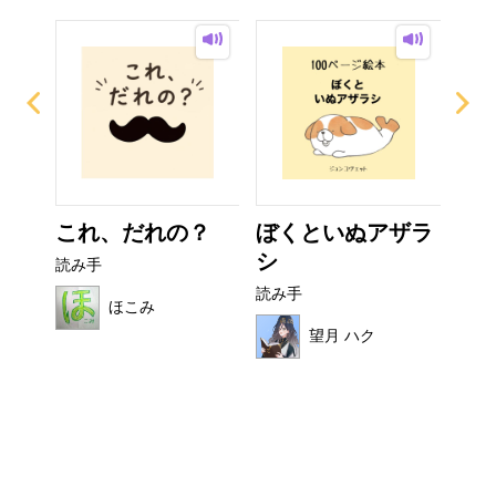
イム
これ、だれの？
ぼくといぬアザラ
カ
シ
読み手
読み
読み手
ほこみ
望月 ハク