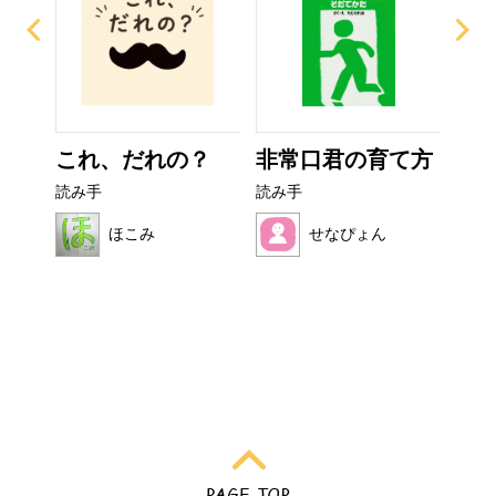
ー
これ、だれの？
非常口君の育て方
お
読み手
読み手
読み
ほこみ
せなぴょん