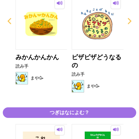
ャル
みかんかんかん
ピザピザどうなる
お
の
と
読み手
読み手
読み
まや🥳
まや🥳
つぎはなによむ？