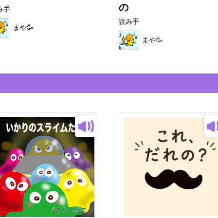
の
み手
読み手
まや🥳
まや🥳