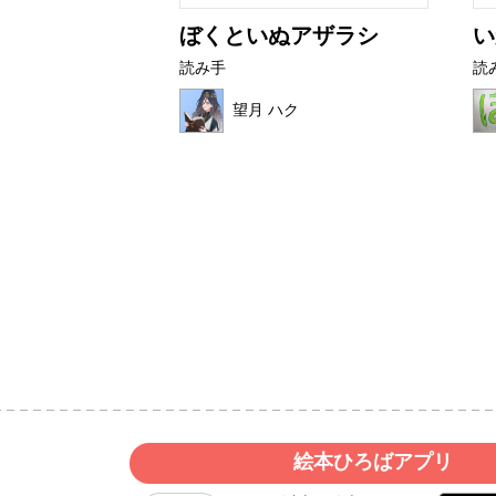
はなび
ぼくといぬアザラシ
い
読み手
読
ん
望月 ハク
絵本ひろばアプリ