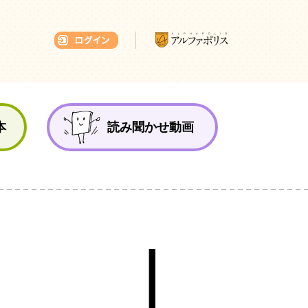
本ひろば
本
読み聞かせ動画