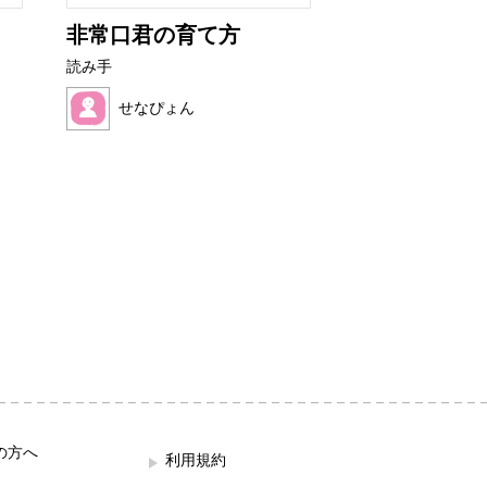
非常口君の育て方
フルーツワニ
読み手
読み手
せなぴょん
ほの母
の方へ
利用規約