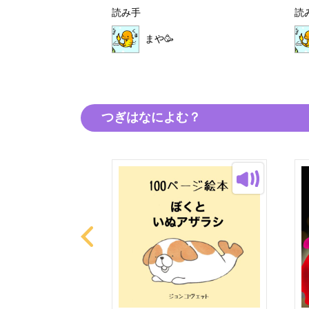
読み手
読
まや🥳
つぎはなによむ？