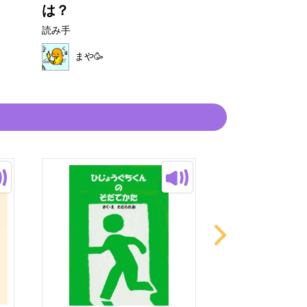
は？
読み手
読み手
まや🥳
まや🥳