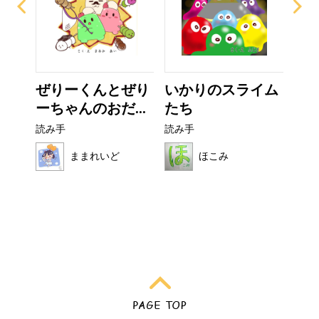
なび
ぜりーくんとぜり
いかりのスライム
ぼ
ーちゃんのおだ...
たち
シ
読み手
読み手
読み
ままれいど
ほこみ