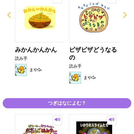
ャル
みかんかんかん
ピザピザどうなる
お
の
と
読み手
読み手
読み
まや🥳
まや🥳
つぎはなによむ？