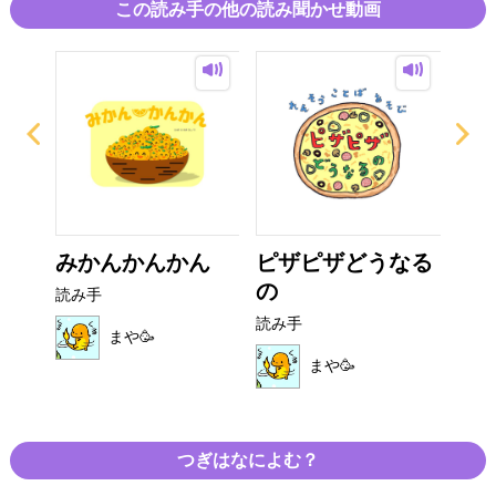
この読み手の他の読み聞かせ動画
ャル
みかんかんかん
ピザピザどうなる
お
の
と
読み手
読み手
読み
まや🥳
まや🥳
つぎはなによむ？