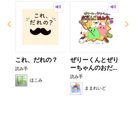
て方
これ、だれの？
ぜりーくんとぜり
お
ーちゃんのおだ...
読み手
読み
読み手
ほこみ
ままれいど