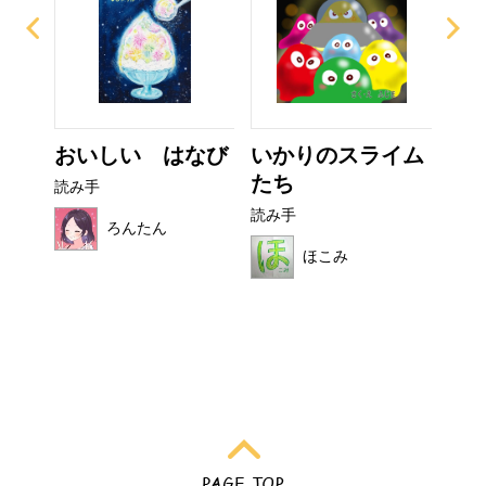
ぜり
おいしい はなび
いかりのスライム
ぼ
..
たち
シ
読み手
読み手
読み
ろんたん
ほこみ