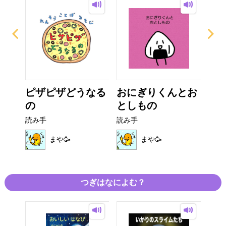
ャル
ピザピザどうなる
おにぎりくんとお
お
の
としもの
お
読み手
読み手
読み
まや🥳
まや🥳
つぎはなによむ？