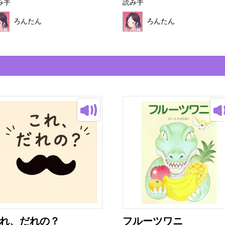
み手
読み手
ろんたん
ろんたん
れ、だれの？
フルーツワニ