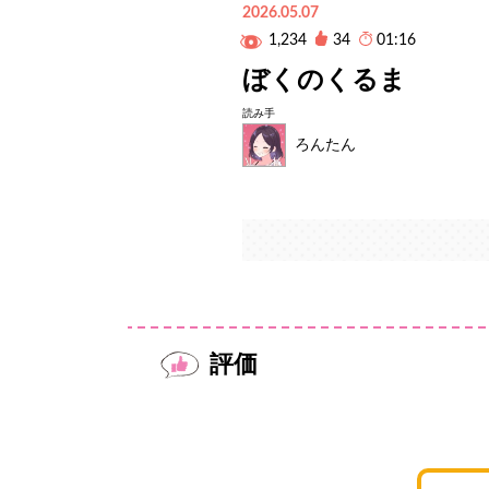
2026.05.07
1,234
34
01:16
ぼくのくるま
読み手
ろんたん
評価