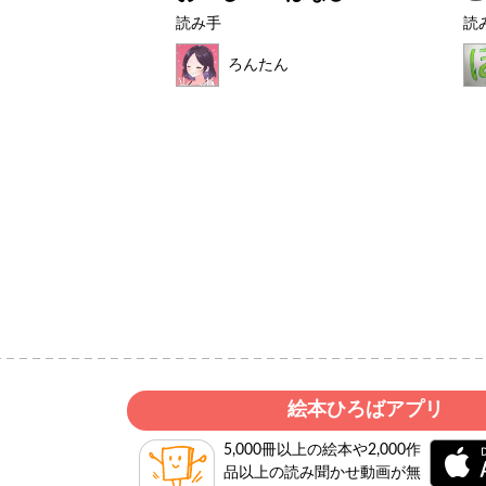
読み手
読
ょん
ろんたん
絵本ひろばアプリ
5,000冊以上の絵本や2,000作
品以上の読み聞かせ動画が無