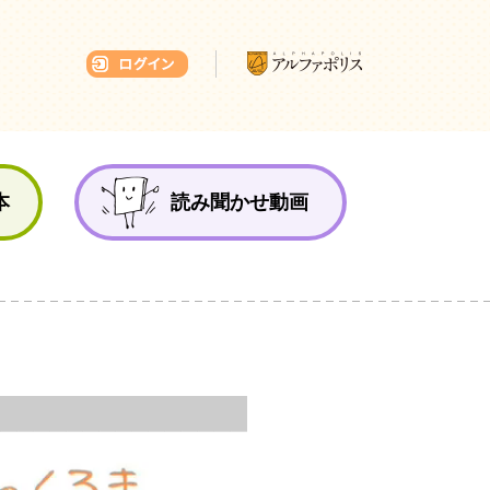
本ひろば
本
読み聞かせ動画