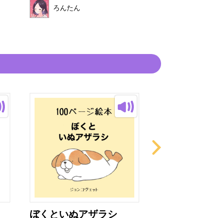
読み手
ろんたん
ろんたん
ぼくといぬアザラシ
いかりのスラ