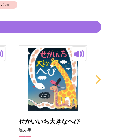
もちゃ
せかいいち大きなへび
ぼくには好き
す
読み手