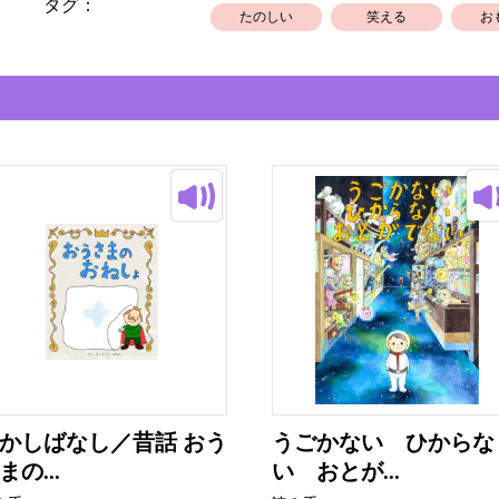
タグ：
たのしい
笑える
お
かしばなし／昔話 おう
うごかない ひからな
まの...
い おとが...