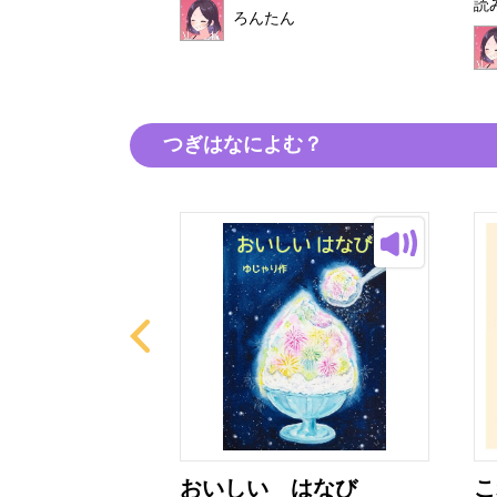
読
ろんたん
ん
つぎはなによむ？
育て方
おいしい はなび
こ