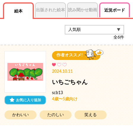
出版された絵本
読み聞かせ動画
近況ボード
絵本
全
6
件
作者オススメ!
2024.10.11
いちごちゃん
scb13
4歳〜5歳向け
お気に入り追加
かわいい
たのしい
笑える