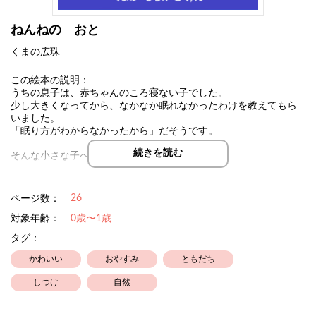
ねんねの おと
くまの広珠
この絵本の説明：
うちの息子は、赤ちゃんのころ寝ない子でした。
少し大きくなってから、なかなか眠れなかったわけを教えてもら
いました。
「眠り方がわからなかったから」だそうです。
続きを読む
そんな小さな子へ向けて描きました。
りすさんや うさぎさんたちと いっしょに、
おふとんに はいって めをとじて、みみを すませてみない？
26
ページ数：
対象年齢：
0歳〜1歳
タグ：
かわいい
おやすみ
ともだち
しつけ
自然