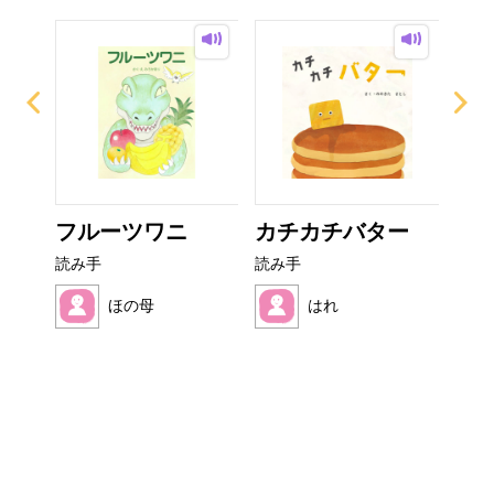
イム
フルーツワニ
カチカチバター
こ
読み手
読み手
読み
ほの母
はれ