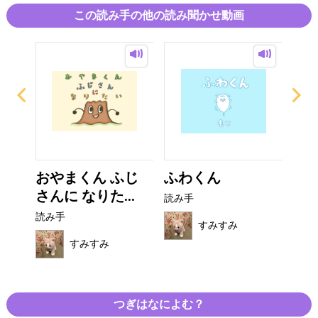
この読み手の他の読み聞かせ動画
おやまくん ふじ
ふわくん
え
さんに なりた...
し
読み手
読み手
読み
すみすみ
すみすみ
つぎはなによむ？