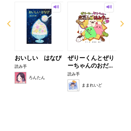
ザラ
おいしい はなび
ぜりーくんとぜり
フ
ーちゃんのおだ...
読み手
読み
読み手
ろんたん
ままれいど