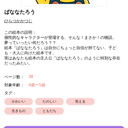
ばななたろう
ひらつかかつじ
この絵本の説明：
個性的なキャラクターが登場する、そんな！まさか！の物語。
夢っていったい何だろう？？
絵本『ばななたろう』は自分にちょっと自信が持てない、子ど
も・大人に向けた絵本です。
実はあなたも絵本の主人公『ばななたろう』のように特別な存在
だったみたい。
38
ページ数：
対象年齢：
4歳〜5歳
タグ：
かわいい
たのしい
笑える
生きもの
ともだち