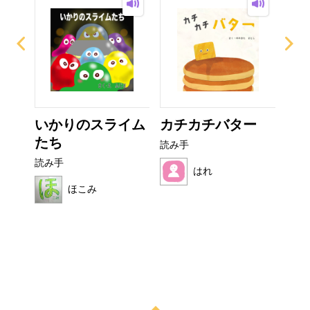
なび
いかりのスライム
カチカチバター
ぼ
たち
シ
読み手
読み手
読み
はれ
ほこみ