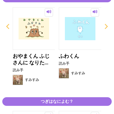
おやまくん ふじ
ふわくん
え
さんに なりた...
し
読み手
読み手
読み
すみすみ
すみすみ
つぎはなによむ？