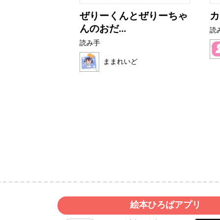
アザラシ
ぜりーくんとぜりーちゃ
カ
んのおだ...
読
読み手
ク
ままれいど
絵本ひろばアプリ