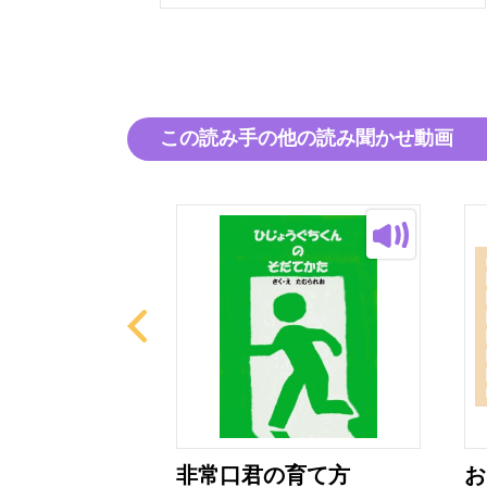
この読み手の他の読み聞かせ動画
ん
非常口君の育て方
お