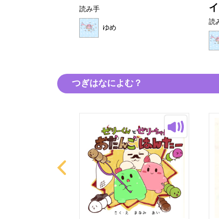
イ
読み手
読
ゆめ
つぎはなによむ？