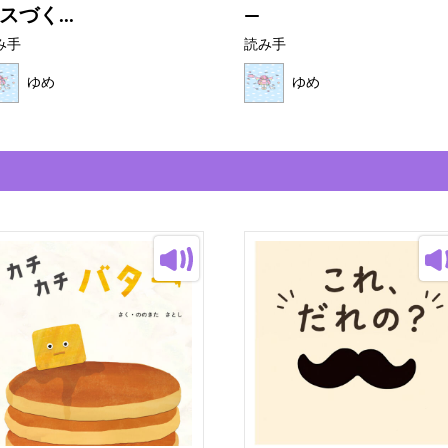
スづく...
―
み手
読み手
ゆめ
ゆめ