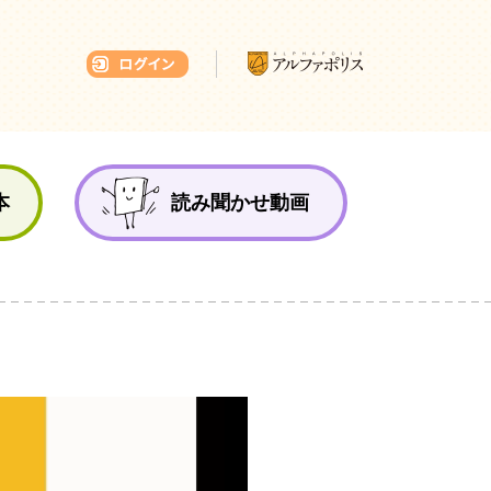
本ひろば
本
読み聞かせ動画