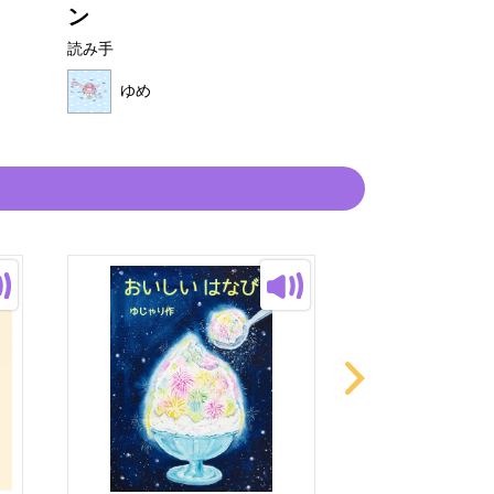
ン
んしぼ...
読み手
読み手
ゆめ
ゆめ