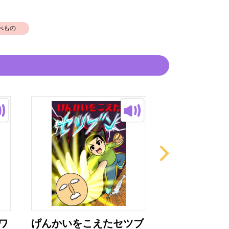
べもの
ワ
げんかいをこえたセツブ
げんかいをこ