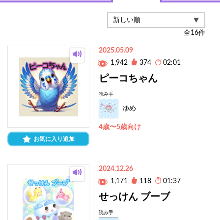
全
16
件
2025.05.09
1,942
374
02:01
ピーコちゃん
読み手
ゆめ
4歳〜5歳向け
お気に入り追加
2024.12.26
1,171
118
01:37
せっけん ブーブ
読み手