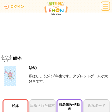
絵本ひろば
ログイン
絵本
ゆめ
私はしょうがく3年生です。タブレットゲームが大
好きです。！
読み聞かせ動
出版された絵本
近況ボード
絵本
画