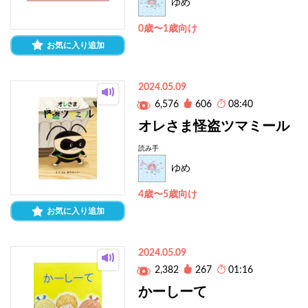
ゆめ
0歳〜1歳向け
お気に入り追加
2024.05.09
6,576
606
08:40
オレさま怪盗ツマミール
読み手
ゆめ
4歳〜5歳向け
お気に入り追加
2024.05.09
2,382
267
01:16
かーしーて