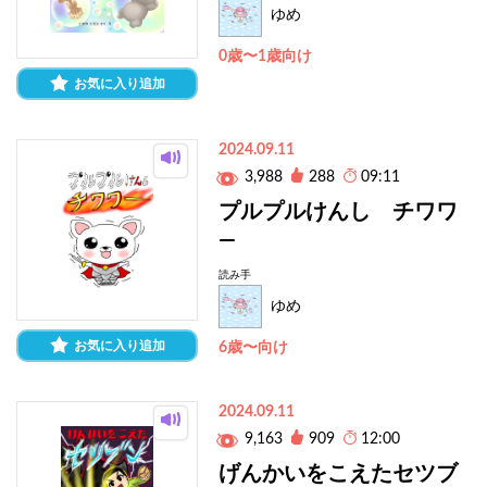
ゆめ
0歳〜1歳向け
お気に入り追加
2024.09.11
3,988
288
09:11
プルプルけんし チワワ
―
読み手
ゆめ
お気に入り追加
6歳〜向け
2024.09.11
9,163
909
12:00
げんかいをこえたセツブ