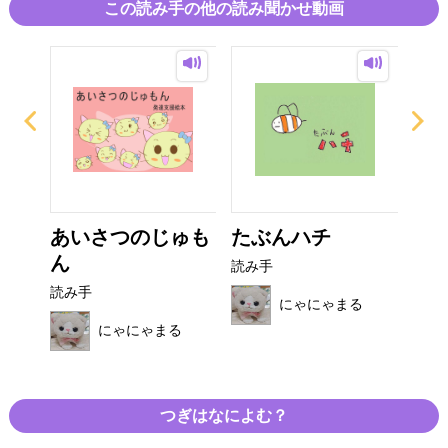
この読み手の他の読み聞かせ動画
まっ
あいさつのじゅも
たぶんハチ
プ
ん
チ
読み手
読み手
読み
にゃにゃまる
る
にゃにゃまる
つぎはなによむ？