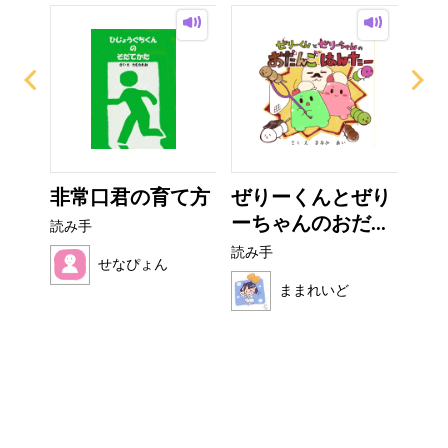
なび
非常口君の育て方
ぜりーくんとぜり
こ
ーちゃんのおだ...
読み手
読み
読み手
せなぴょん
ままれいど