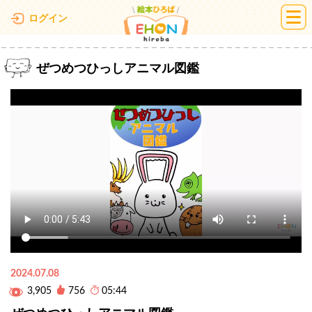
絵本ひろば
ログイン
ぜつめつひっしアニマル図鑑
2024.07.08
3,905
756
05:44