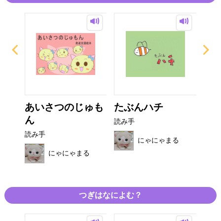
まっ
あいさつのじゅも
たぶんハチ
ぜ
ん
ニ
読み手
読み手
読み
にゃにゃまる
る
にゃにゃまる
つぎはなによむ？