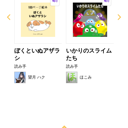
ぼくといぬアザラ
いかりのスライム
カ
シ
たち
読み
読み手
読み手
望月 ハク
ほこみ