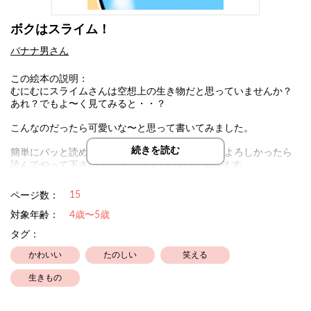
ボクはスライム！
バナナ男さん
この絵本の説明：
むにむにスライムさんは空想上の生き物だと思っていませんか？
あれ？でもよ〜く見てみると・・？
こんなのだったら可愛いな〜と思って書いてみました。
続きを読む
簡単にパッと読める様にした（つもり）ですのでよろしかったら
読んでやって下さいませ°˖✧◝(⁰▿⁰)◜✧˖°泣いて喜びます
15
ページ数：
対象年齢：
4歳〜5歳
タグ：
かわいい
たのしい
笑える
生きもの