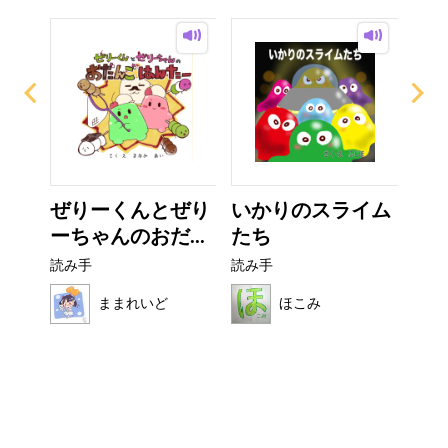
ー
ぜりーくんとぜり
いかりのスライム
こ
ーちゃんのおだ...
たち
読み
読み手
読み手
ままれいど
ほこみ