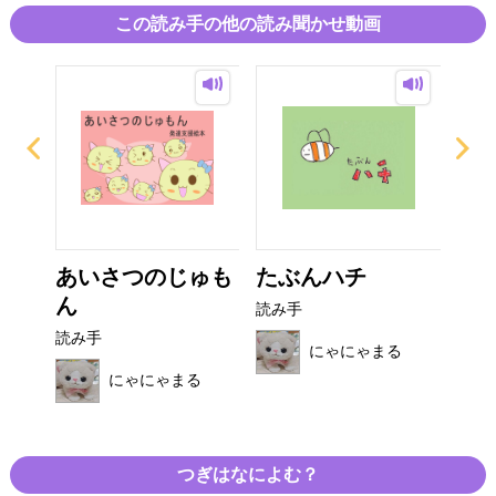
この読み手の他の読み聞かせ動画
まっ
あいさつのじゅも
たぶんハチ
ぜ
ん
ニ
読み手
読み手
読み
にゃにゃまる
る
にゃにゃまる
つぎはなによむ？