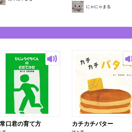
にゃにゃまる
常口君の育て方
カチカチバター