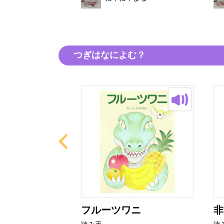
つぎはなによむ？
の？
フルーツワニ
非