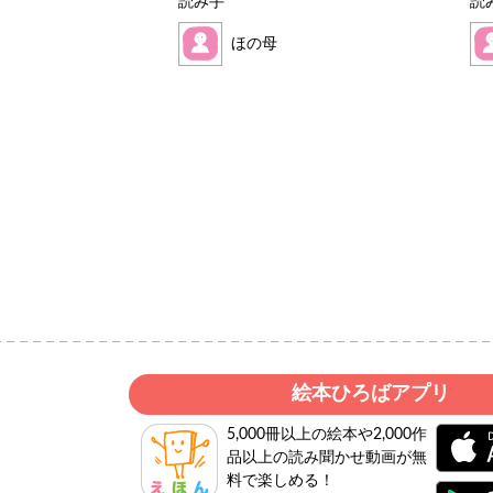
読み手
読
ほの母
絵本ひろばアプリ
5,000冊以上の絵本や2,000作
品以上の読み聞かせ動画が無
料で楽しめる！