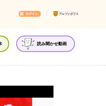
本ひろば
本
読み聞かせ動画