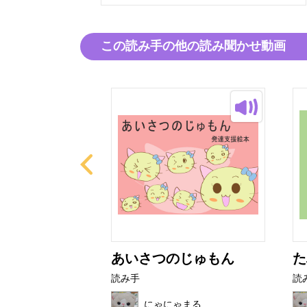
この読み手の他の読み聞かせ動画
こまった
あいさつのじゅもん
た
読み手
読
ゃまる
にゃにゃまる