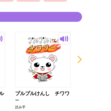
ル
プルプルけんし チワワ
ぼくハチ！ 
―
るよ！
読み手
読み手