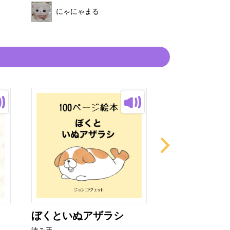
にゃにゃまる
にゃにゃま
ぼくといぬアザラシ
いかりのスラ