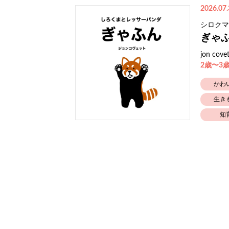
2026.07.
シロクマ
ぎゃ
jon cove
2歳〜3
かわ
生き
知