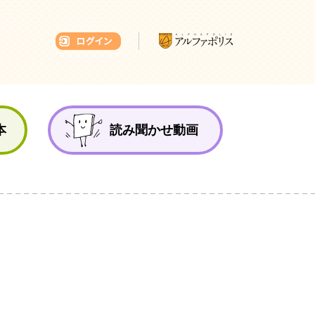
本ひろば
本
読み聞かせ動画