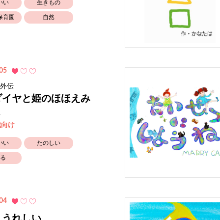
いい
生きもの
保育園
自然
05
uA外伝
ダイヤと姫のほほえみ
-
歳向け
いい
たのしい
る
04
 うれしい