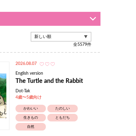
全
5579
件
2026.08.07
English version
The Turtle and the Rabbit
Dot-Tak
4歳〜5歳向け
かわいい
たのしい
生きもの
ともだち
自然