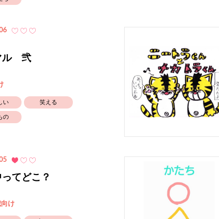
06
マル 弐
け
しい
笑える
もの
05
中ってどこ？
歳向け