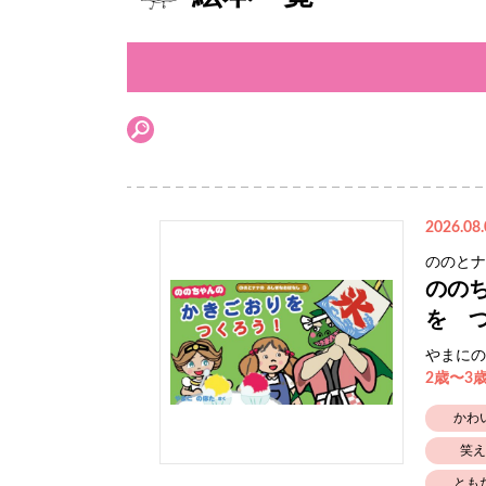
2026.08.
ののとナ
のの
を 
やまにの
2歳〜3
かわ
笑え
とも