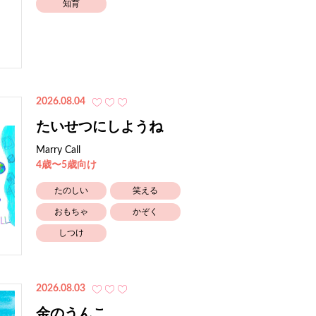
知育
2026.08.04
たいせつにしようね
Marry Call
4歳〜5歳向け
たのしい
笑える
おもちゃ
かぞく
しつけ
2026.08.03
金のうんこ