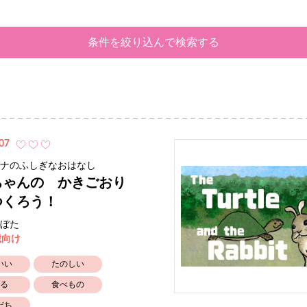
条件を絞り込んで検索する
07
ナのふしぎなおはなし
ちゃんの かきごおり
つくろう！
ぼた
歳向け
いい
たのしい
る
食べもの
だち