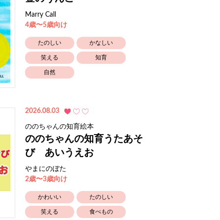
Marry Call
4歳〜5歳向け
たのしい
かなしい
笑える
知育
自然
2026.08.03
ののちゃんの知育絵本
ののちゃんの知育うたあそ
び あいうえお
やまにのぼた
2歳〜3歳向け
かわいい
たのしい
笑える
食べもの