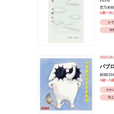
雲乃未樹
6歳〜向
かぞ
自
2026.08.
パブ
BEBE35
4歳〜5
かわ
笑え