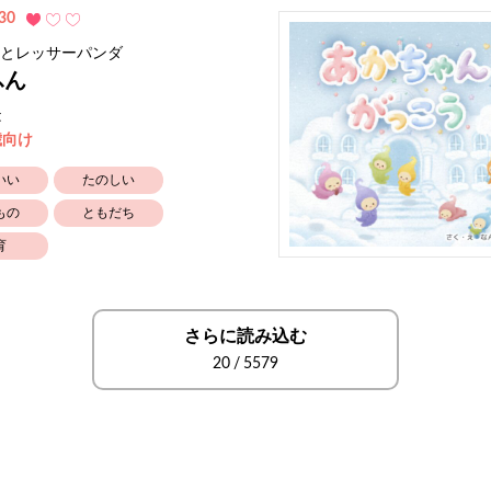
30
とレッサーパンダ
ふん
t
歳向け
いい
たのしい
もの
ともだち
育
さらに読み込む
20
/
5579