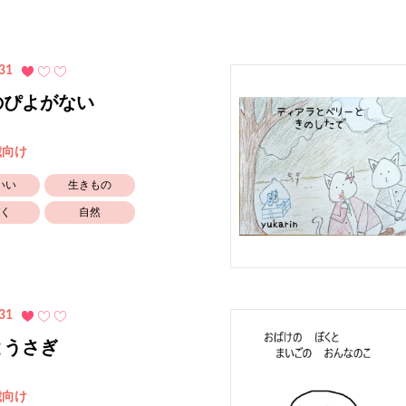
31
のぴよがない
歳向け
いい
生きもの
く
自然
31
とうさぎ
歳向け