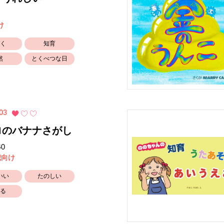
け
く
知育
然
とくべつな日
03
ロのバナナさがし
40
歳向け
いい
たのしい
る