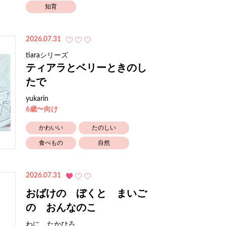
知育
2026.07.31
tiaraシリーズ
ティアラとベリーときのし
たで
yukarin
6歳〜向け
かわいい
たのしい
食べもの
自然
2026.07.31
おばけの ぼくと まいご
の おんなのこ
わに たかひろ