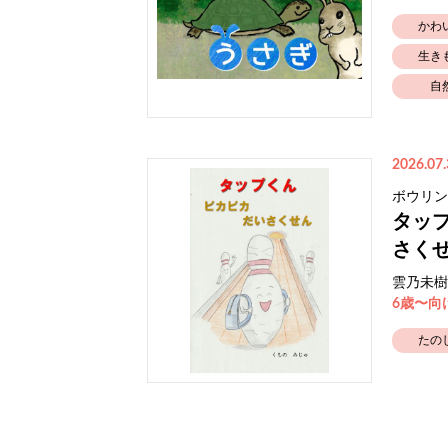
かわ
生き
自
2026.07.
ボウリン
タッ
さく
雲乃未樹
6歳〜向
たの