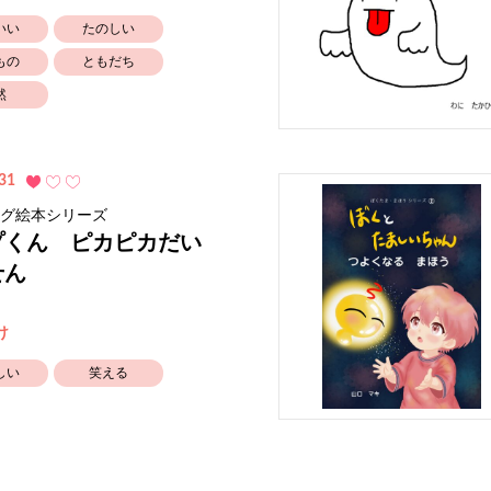
いい
たのしい
もの
ともだち
然
31
グ絵本シリーズ
プくん ピカピカだい
せん
け
しい
笑える