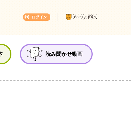
本ひろば
本
読み聞かせ動画