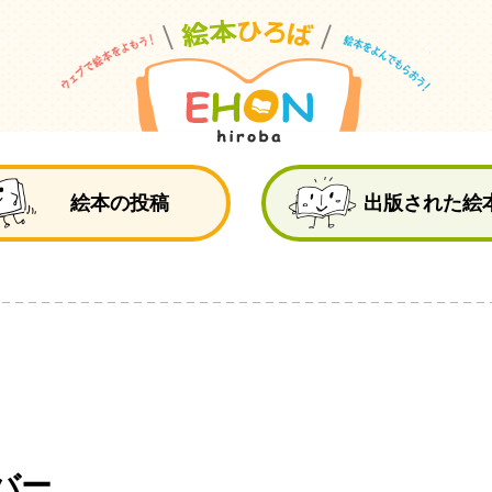
絵
絵本の投稿
出版された絵
バー