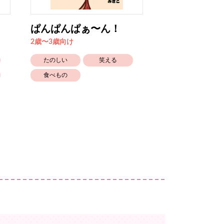
ぱんぱんぱぁ〜ん！
トンマルチェ
2歳〜3歳向け
4歳〜5歳向け
たのしい
笑える
たのしい
食べもの
しつけ