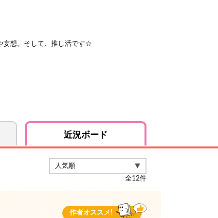
や妄想。そして、推し活です☆
近況ボード
全
12
件
作者オススメ!