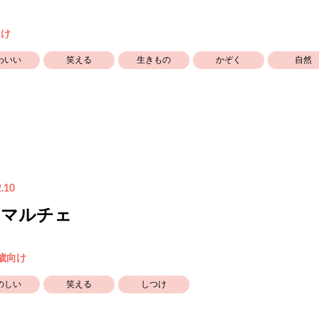
向け
わいい
笑える
生きもの
かぞく
自然
.10
ンマルチェ
5歳向け
のしい
笑える
しつけ