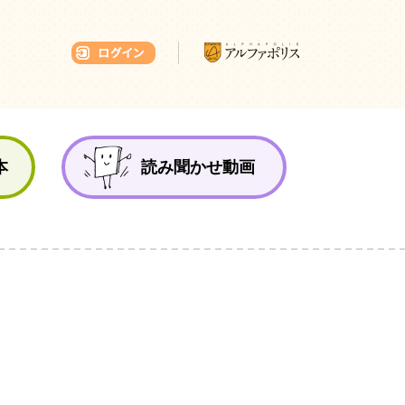
本ひろば
本
読み聞かせ動画