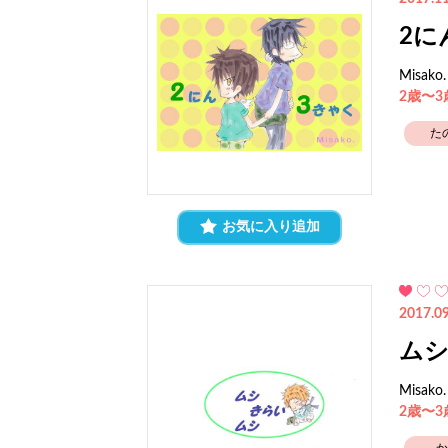
2に
Misako.
2歳〜
た
お気に入り追加
2017.09
ム
Misako.
2歳〜