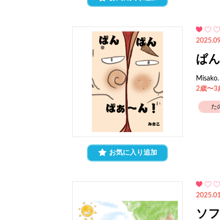
2025.09
ぱ
Misako.
2歳〜
た
お気に入り追加
2025.01
ソ