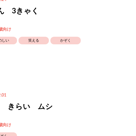
ん 3きゃく
3歳向け
のしい
笑える
かぞく
.01
シ きらい ムシ
3歳向け