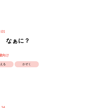
.01
レ なぁに？
3歳向け
える
かぞく
.24