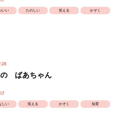
わいい
たのしい
笑える
かぞく
.28
くの ばあちゃん
向け
なしい
笑える
かぞく
知育