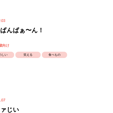
.03
んぱんぱぁ〜ん！
3歳向け
のしい
笑える
食べもの
.07
ファじい