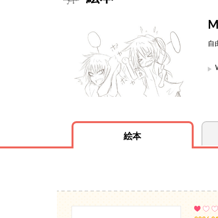
M
自
絵本