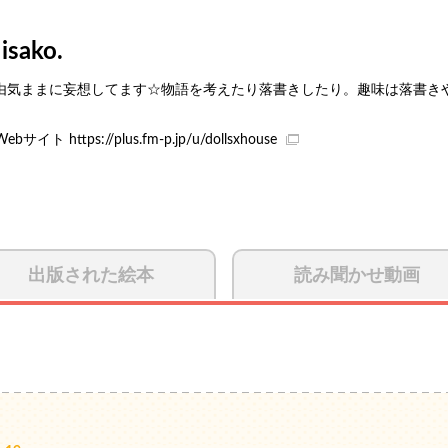
isako.
由気ままに妄想してます☆物語を考えたり落書きしたり。趣味は落書き
Webサイト
https://plus.fm-p.jp/u/dollsxhouse
出版された絵本
読み聞かせ動画