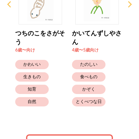
ス
つちのこをさがそ
かいてんずしやさ
さ
う
ん
6歳
6歳〜向け
4歳〜5歳向け
かわいい
たのしい
生きもの
食べもの
知育
かぞく
自然
とくべつな日