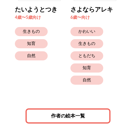
たいようとつき
さよならアレキ
か
ん
4歳〜5歳向け
6歳〜向け
4歳
生きもの
かわいい
知育
生きもの
自然
ともだち
知育
と
自然
作者の絵本一覧