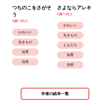
ま
つちのこをさがそ
さよならアレキ
た
う
6歳〜向け
4歳
6歳〜向け
かわいい
かわいい
生きもの
生きもの
ともだち
知育
知育
自然
自然
作者の絵本一覧