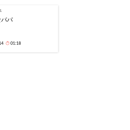
手
なパパ
14
01:18