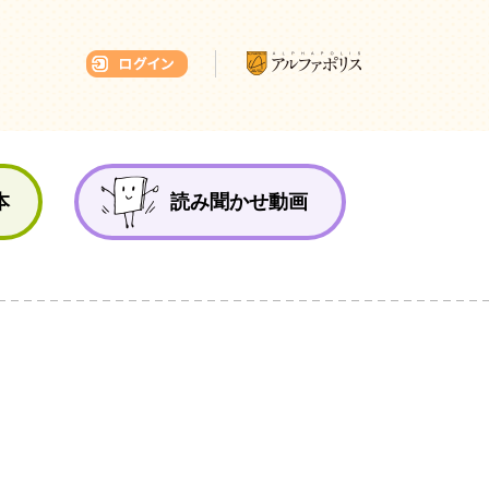
本ひろば
本
読み聞かせ動画