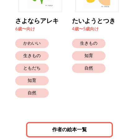
ぎょ
さよならアレキ
たいようとつき
か
ん
6歳〜向け
4歳〜5歳向け
4歳
かわいい
生きもの
生きもの
知育
ともだち
自然
知育
と
自然
作者の絵本一覧