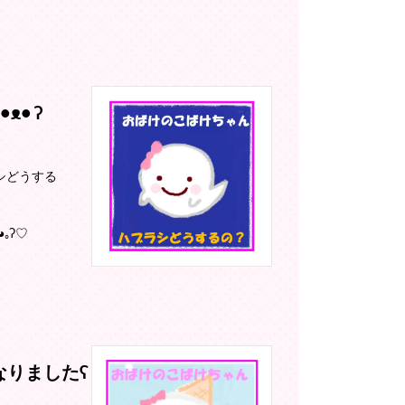
• ʔ
シどうする
｡ʔ♡
りましたʕ