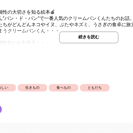
個性の大切さを知る絵本🍎
ん”パン・ド・パン”で一番人気のクリームパンくんたちのお話
たちがどんどんネコやイヌ、ぶたやネズミ、うさぎの食卓に旅
まうクリームパンくん・・・
続きを読む
ばれないんだろう・・」
選ばれないのには理由がありました。
おこげ・・
ているところも見方を変えれば長所にすることもできます。
のしい
生きもの
食べもの
ともだち
が成長する姿」を、お子様には「自立する心」を学んでいただ
親子でお楽しみいただけるお話ですʕ•ﻌ•ʔ♡