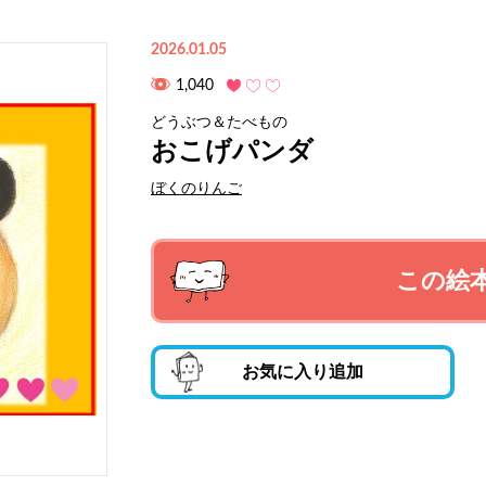
2026.01.05
1,040
どうぶつ＆たべもの
おこげパンダ
ぼくのりんご
この絵
お気に入り追加