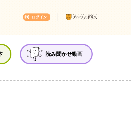
本ひろば
本
読み聞かせ動画