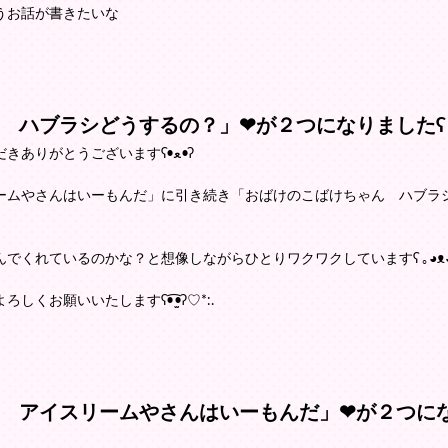
うお話が書きたいな
ハブラシどうするの？」❤が２つになりましたʕ •ᴥ
皆さま、いつもぼくのりんごの絵本をご覧いただきありがとうございますʕ•ﻌ•ʔ
ームやさんはいーもんだ」に引き続き「おばけのこばけちゃん ハブラ
くれているのかな？と想像しながらひとりワクワクしていますʕ ｡◕ᴥ◕
お願いいたしますʕ•̫͡•ʔ♡*:.
 アイスリームやさんはいーもんだ」❤が２つにな