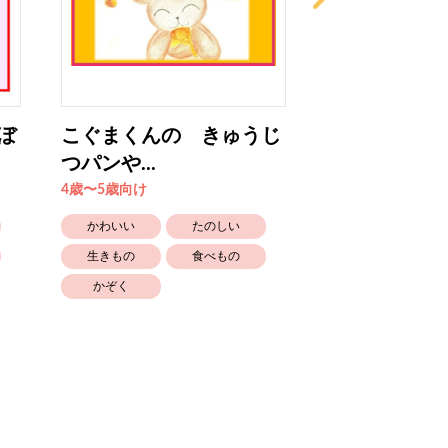
ぼ
こぐまくんの きゅうじ
ベアくんのい
つパンや...
くのホッ...
4歳〜5歳向け
2歳〜3歳向け
かわいい
たのしい
かわいい
生きもの
食べもの
生きもの
かぞく
幼稚園保育園