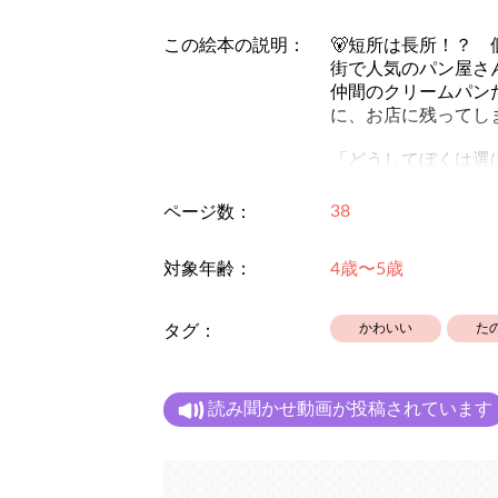
この絵本の説明：
🐻短所は長所！？ 
街で人気のパン屋さ
仲間のクリームパン
に、お店に残ってし
「どうしてぼくは選
クリームパンくんが
38
ページ数：
それは、頭についた
対象年齢：
4歳〜5歳
自分が短所だと思っ
かわいい
た
タグ：
親御様には「お子様
読み聞かせ動画が投稿されています