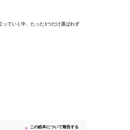
。
立っていく中、たった1つだけ選ばれず
可愛い動物やクリームパンたちとそんな「個性の大切さ」を一緒に学ぶお話ですʕ•ﻌ•ʔ
けたらと思い制作いたしました。
この絵本について報告する