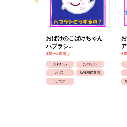
いちにち ぼ
おばけのこばけちゃん
ハブラシ...
ア
4歳〜5歳向け
4
たのしい
かわいい
たのしい
おもちゃ
おばけ
幼稚園保育園
しつけ