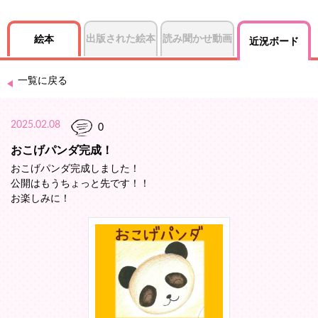
出版された絵本
読み聞かせ動画
絵本
近況ボード
一覧に戻る
2025.02.08
0
おこげパンダ完成！
おこげパンダ完成しました！
公開はもうちょっと先です！！
お楽しみに！