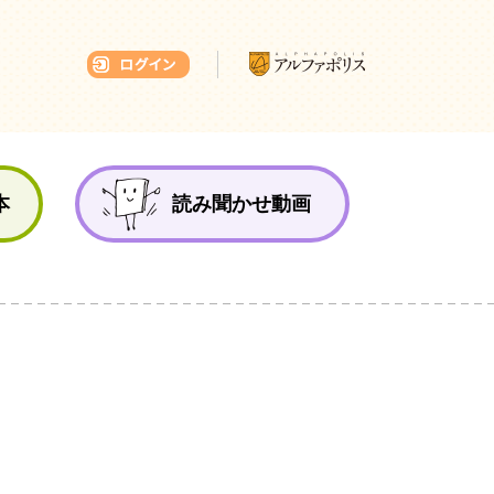
本ひろば
本
読み聞かせ動画