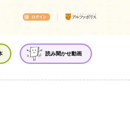
本ひろば
本
読み聞かせ動画