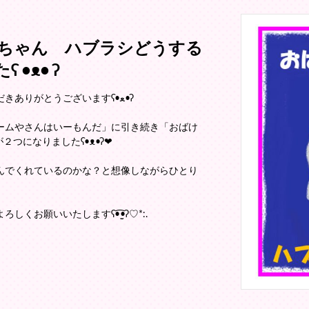
ちゃん ハブラシどうする
•ᴥ• ʔ
皆さま、いつもぼくのりんごの絵本をご覧いただきありがとうございますʕ•ﻌ•ʔ
ームやさんはいーもんだ」に引き続き「おばけ
つになりましたʕ•ᴥ•ʔ❤
んでくれているのかな？と想像しながらひとり
お願いいたしますʕ•̫͡•ʔ♡*:.