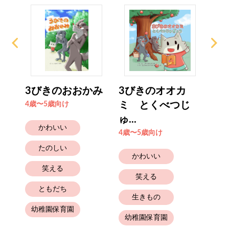
いオ
3びきのおおかみ
3びきのオオカ
オ
ミ とくべつじ
ゅう
4歳〜5歳向け
ゅ...
4歳
かわいい
4歳〜5歳向け
たのしい
かわいい
笑える
笑える
幼
ともだち
生きもの
幼稚園保育園
幼稚園保育園