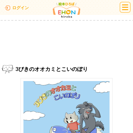
絵本ひろば
ログイン
3びきのオオカミとこいのぼり