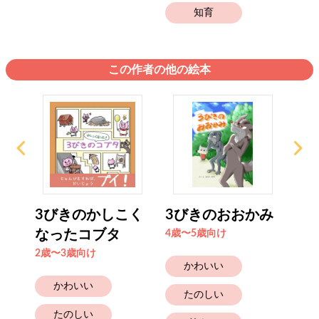
知育
この作者の他の絵本
た
3びきのかしこく
3びきのおおかみ
ち
く
なったコブタ
ひみ
4歳〜5歳向け
2歳〜3歳向け
4歳
かわいい
かわいい
たのしい
たのしい