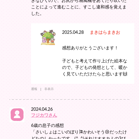
ぎなびくので、お尻から扇風機をあてたり吹いた
ことによって進むことに、すこし違和感を覚えま
した。
2025.04.28
まきはらまきお
感想ありがとうございます！
子どもと考えて作り上げた絵本な
ので、子どもの発想として、暖か
く見ていただけたらと思います🙌
通報
非表示
2024.04.26
フジカワさん
6歳の息子の感想
「さいしょはこいのぼり🎏かわいそう😢だったけ
どたのしかったです。(^｡^)それはオオカミの3び