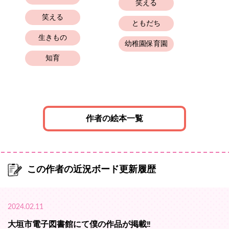
笑える
笑える
幼
ともだち
生きもの
幼稚園保育園
知育
作者の絵本一覧
この作者の近況ボード更新履歴
2024.02.11
大垣市電子図書館にて僕の作品が掲載‼️