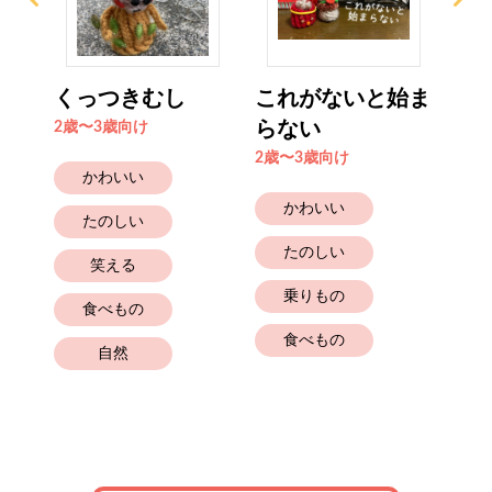
魔女
くっつきむし
これがないと始ま
豚
らない
イ
2歳〜3歳向け
2歳〜3歳向け
0歳
かわいい
かわいい
たのしい
たのしい
笑える
乗りもの
食べもの
食べもの
自然