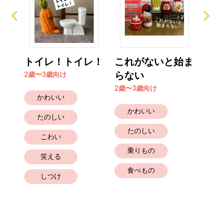
中
トイレ！トイレ！
これがないと始ま
野
らない
2歳〜3歳向け
2歳
2歳〜3歳向け
かわいい
かわいい
たのしい
たのしい
こわい
乗りもの
笑える
食べもの
しつけ