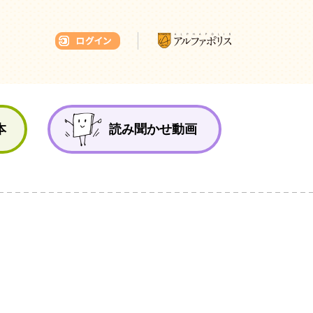
本ひろば
本
読み聞かせ動画