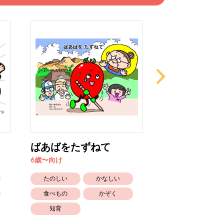
ばあばをたずねて
いない ばば
6歳〜向け
0歳〜1歳向け
たのしい
かなしい
たのしい
食べもの
かぞく
笑える
知育
知育