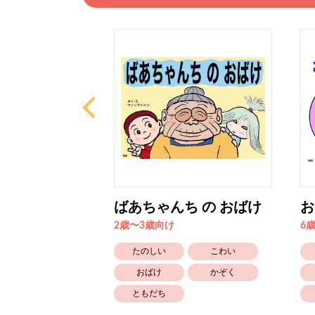
 あおむしく
ばあちゃんち の おばけ
お
2歳〜3歳向け
6
たのしい
こわい
生きもの
おばけ
かぞく
知育
ともだち