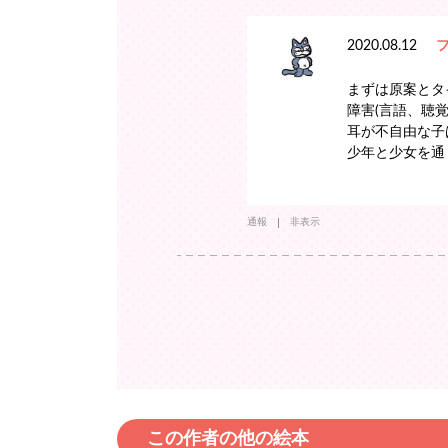
2020.08.12
まずは原案とタ
障害(言語、聴
耳が不自由な子
少年と少女を通
通報
非表示
この作者の他の絵本