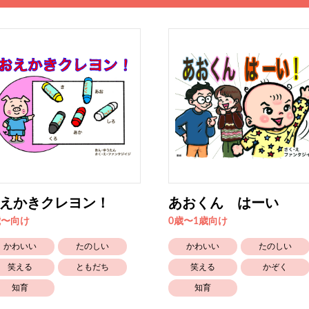
えかきクレヨン！
あおくん はーい
歳〜向け
0歳〜1歳向け
かわいい
たのしい
かわいい
たのしい
笑える
ともだち
笑える
かぞく
知育
知育