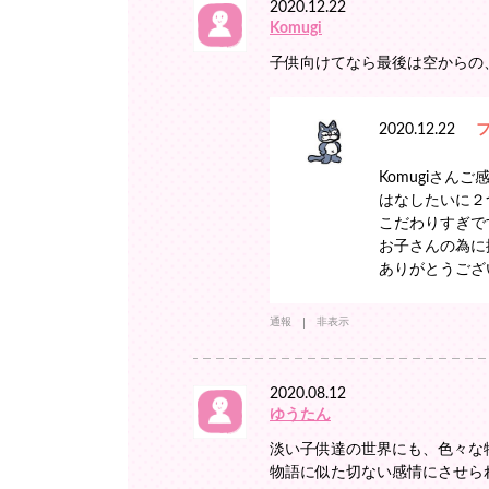
2020.12.22
Komugi
子供向けてなら最後は空からの
2020.12.22
Komugiさん
はなしたいに２
こだわりすぎで
お子さんの為に
ありがとうござ
通報
非表示
2020.08.12
ゆうたん
淡い子供達の世界にも、色々な
物語に似た切ない感情にさせられ