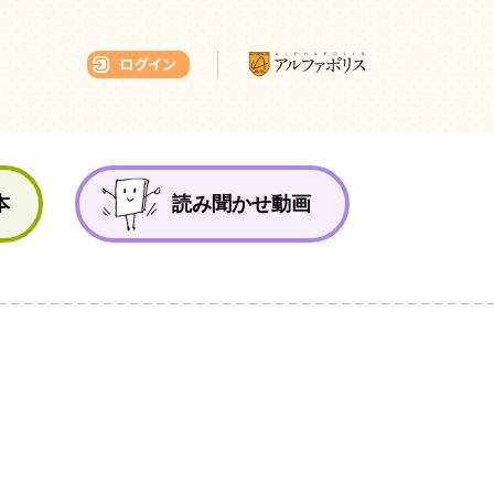
本ひろば
本
読み聞かせ動画