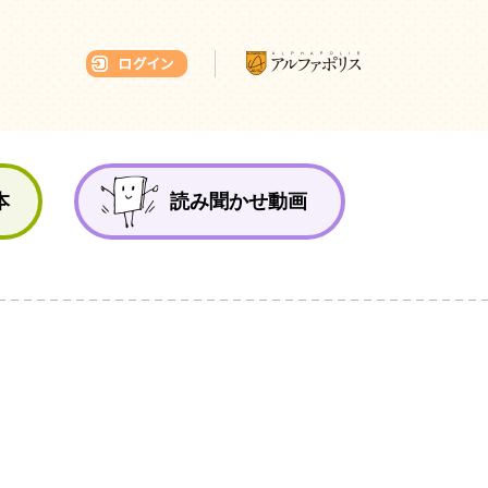
本ひろば
本
読み聞かせ動画