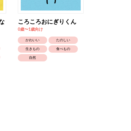
な
ころころおにぎりくん
おにぎりくん
り
0歳〜1歳向け
0歳〜1歳向け
かわいい
たのしい
かわいい
生きもの
食べもの
生きもの
自然