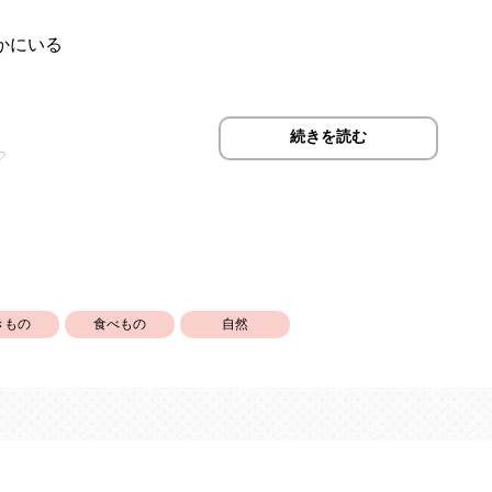
かにいる
続きを読む
？
きもの
食べもの
自然