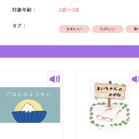
対象年齢：
2歳〜3歳
タグ：
かわいい
たのしい
食