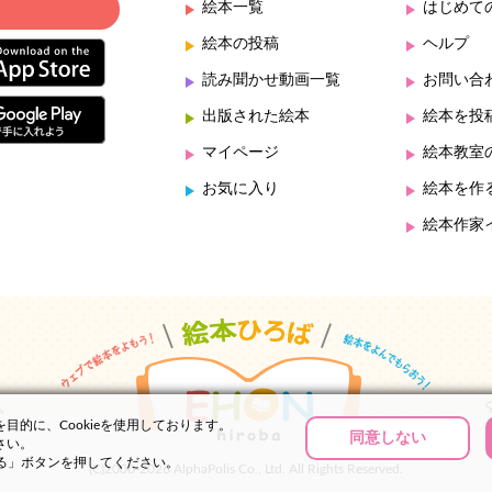
絵本一覧
はじめて
絵本の投稿
ヘルプ
読み聞かせ動画一覧
お問い合
出版された絵本
絵本を投
マイページ
絵本教室
お気に入り
絵本を作
絵本作家
的に、Cookieを使用しております。
同意しない
さい。
する」ボタンを押してください。
(C)2000-2026 AlphaPolis Co., Ltd. All Rights Reserved.