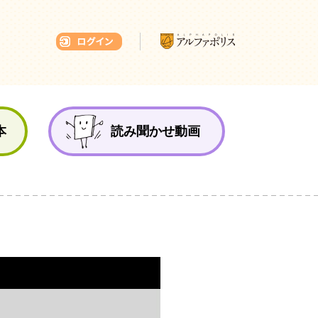
本ひろば
本
読み聞かせ動画