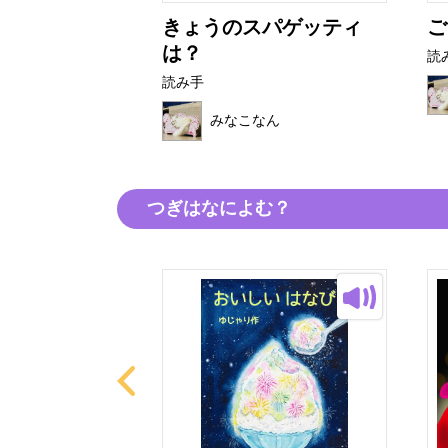
んとおふろや
きょうのスパゲッティ
ご
は？
読
読み手
なん
みなこなん
つぎはなによむ？