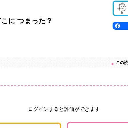
どこに つまった？
この読
ログインすると評価ができます