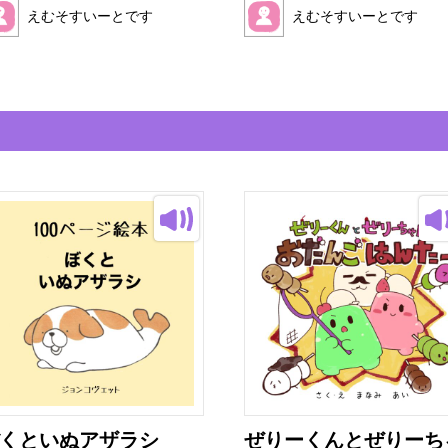
えむそすいーとです
えむそすいーとです
くといぬアザラシ
ぜりーくんとぜりーち