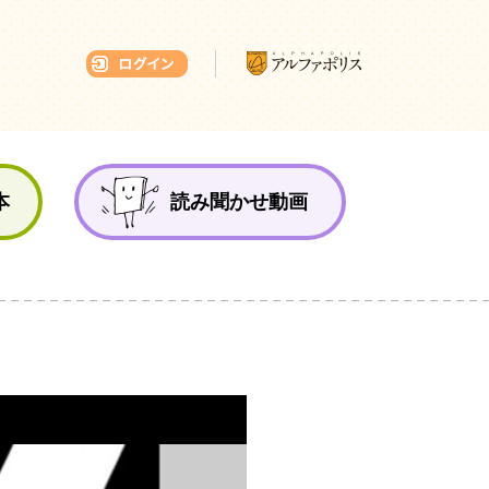
本ひろば
本
読み聞かせ動画