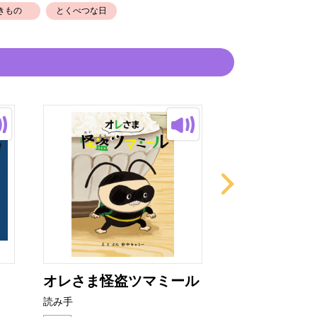
きもの
とくべつな日
オレさま怪盗ツマミール
わたし、きれ
読み手
読み手