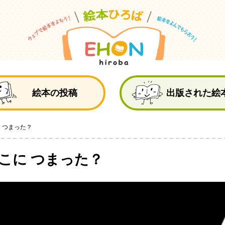
絵
絵本の投稿
出版された絵
 つまった？
こに つまった？