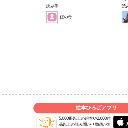
読み手
読
ょん
ほの母
絵本ひろばアプリ
5,000冊以上の絵本や2,000作
品以上の読み聞かせ動画が無