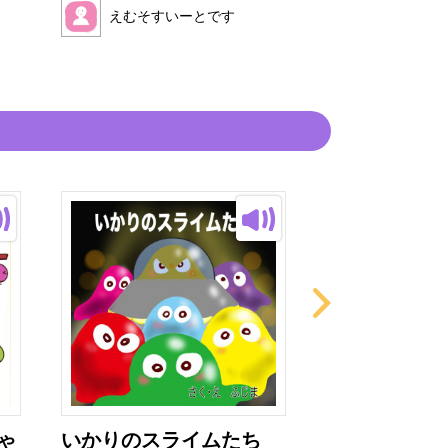
えむそすいーとです
えむそすい
ゃ
いかりのスライムたち
これ、だれの