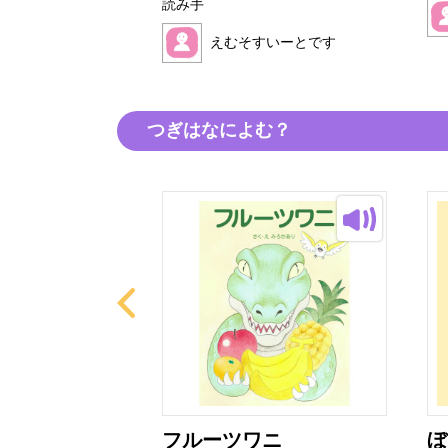
読み手
すいーとです
えむそすいーとです
つぎはなによむ？
育て方
フルーツワニ
ぼ