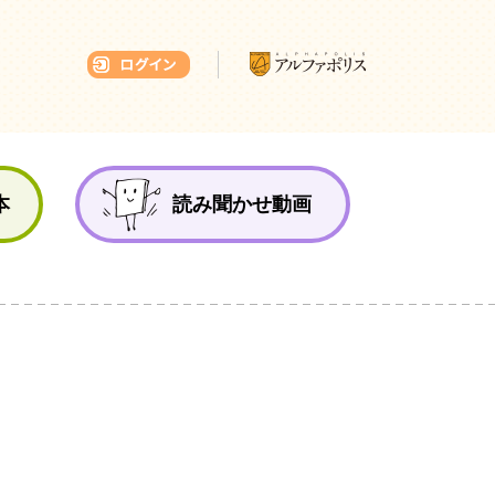
本ひろば
本
読み聞かせ動画