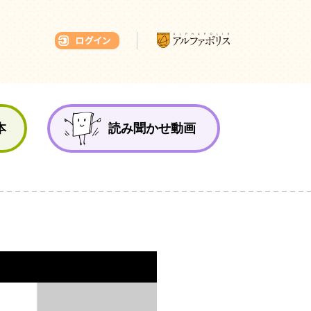
本ひろば
本
読み聞かせ動画