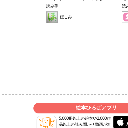
読み手
読
ク
ほこみ
絵本ひろばアプリ
5,000冊以上の絵本や2,000作
品以上の読み聞かせ動画が無