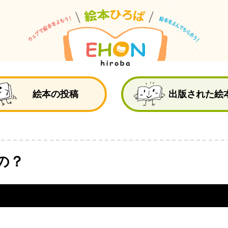
絵
絵本の投稿
出版された絵
の？