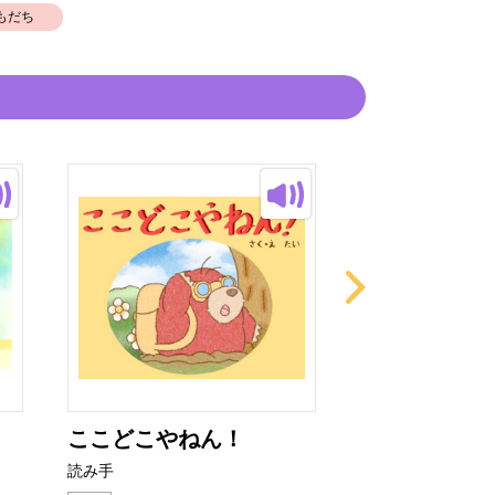
もだち
ここどこやねん！
きつねくんの
り
読み手