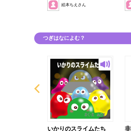
絵本ちえさん
えさん
つぎはなによむ？
アザラシ
いかりのスライムたち
非