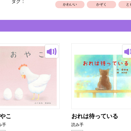
タグ：
かわいい
かぞく
と
やこ
おれは待っている
み手
読み手