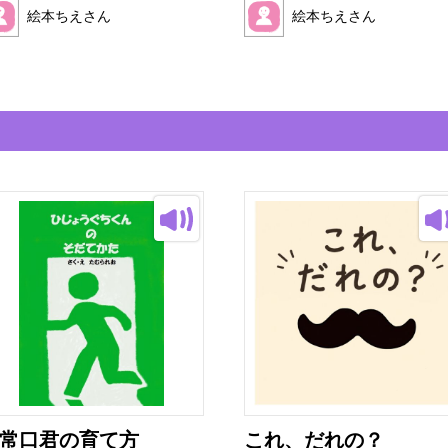
絵本ちえさん
絵本ちえさん
常口君の育て方
これ、だれの？