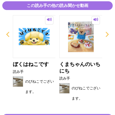
この読み手の他の読み聞かせ動画
な
ぼくはねこです
くまちゃんのいち
は
にち
ー
読み手
読み手
読み
のびねこでござい
ござい
のびねこでござい
ます。
ます。