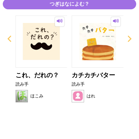
つぎはなによむ？
て方
これ、だれの？
カチカチバター
フ
読み手
読み手
読み
ほこみ
はれ