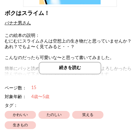
ボクはスライム！
バナナ男さん
この絵本の説明：
むにむにスライムさんは空想上の生き物だと思っていませんか？
あれ？でもよ〜く見てみると・・？
こんなのだったら可愛いな〜と思って書いてみました。
続きを読む
簡単にパッと読める様にした（つもり）ですのでよろしかったら
読んでやって下さいませ°˖✧◝(⁰▿⁰)◜✧˖°泣いて喜びます
15
ページ数：
対象年齢：
4歳〜5歳
タグ：
かわいい
たのしい
笑える
生きもの