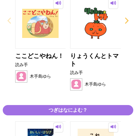
ここどこやねん！
りょうくんとトマ
オ
ト
読み手
読み
読み手
木手島ゆら
木手島ゆら
つぎはなによむ？