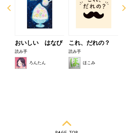
ザラ
おいしい はなび
これ、だれの？
い
た
読み手
読み手
読み
ろんたん
ほこみ