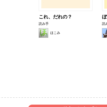
育て方
これ、だれの？
ぼ
読み手
読
ょん
ほこみ