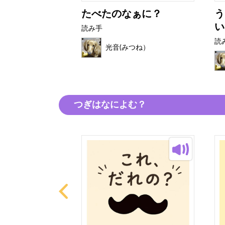
ながいはな
たべたのなぁに？
う
い
読み手
読
つね）
光音(みつね）
つぎはなによむ？