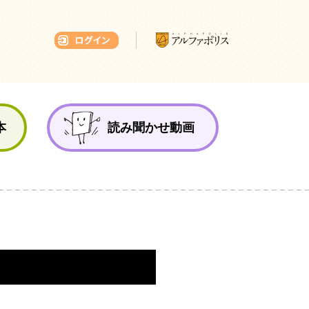
本ひろば
本
読み聞かせ動画