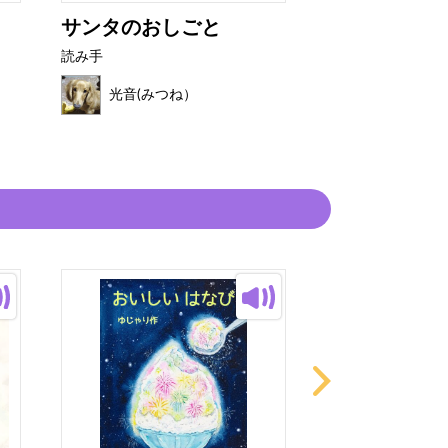
サンタのおしごと
いっしょには
読み手
読み手
光音(みつね）
光音(みつ