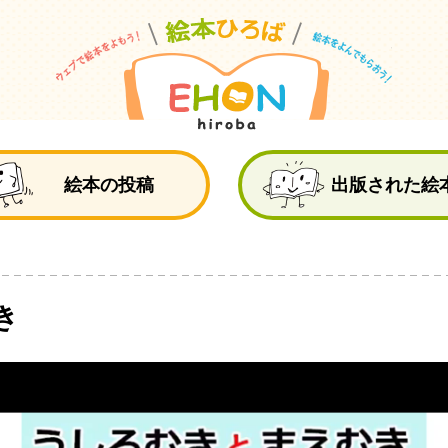
絵
絵本の投稿
出版された絵
き