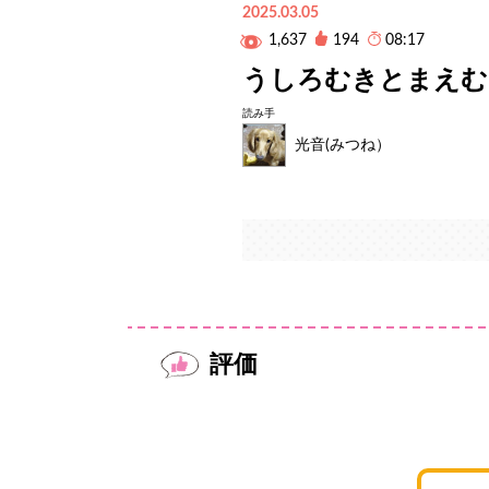
2025.03.05
1,637
194
08:17
うしろむきとまえむ
読み手
光音(みつね）
評価