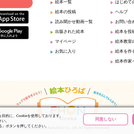
絵本一覧
はじめて
絵本の投稿
ヘルプ
読み聞かせ動画一覧
お問い合
出版された絵本
絵本を投
マイページ
絵本教室
お気に入り
絵本を作
絵本作家
的に、Cookieを使用しております。
同意しない
さい。
する」ボタンを押してください。
(C)2000-2026 AlphaPolis Co., Ltd. All Rights Reserved.