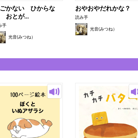
ごかない ひからな
おやおやだれかな？
 おとが...
読み手
み手
光音(みつね）
光音(みつね）