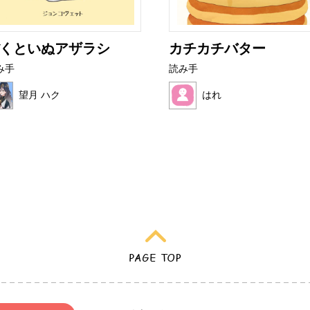
くといぬアザラシ
カチカチバター
み手
読み手
望月 ハク
はれ