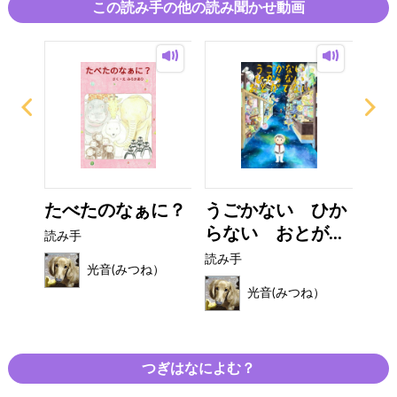
この読み手の他の読み聞かせ動画
がい
たべたのなぁに？
うごかない ひか
お
らない おとが...
な
読み手
読み手
読み
光音(みつね）
）
光音(みつね）
つぎはなによむ？