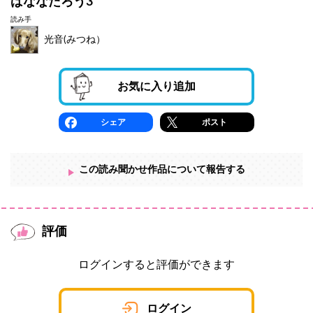
ばななたろう3
読み手
光音(みつね）
お気に入り追加
シェア
ポスト
この読み聞かせ作品について報告する
評価
ログインすると評価ができます
ログイン