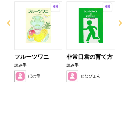
ー
フルーツワニ
非常口君の育て方
こ
読み手
読み手
読み
ほの母
せなぴょん