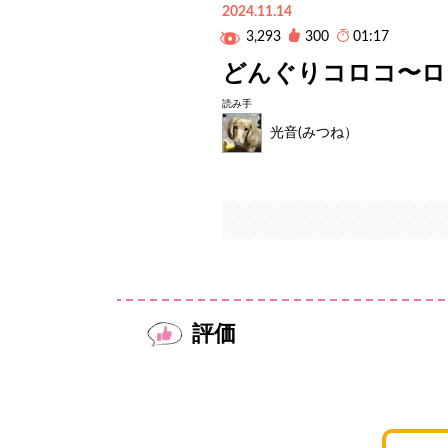
2024.11.14
3,293
300
01:17
どんぐりコロコ〜ロ
読み手
光音(みつね）
評価