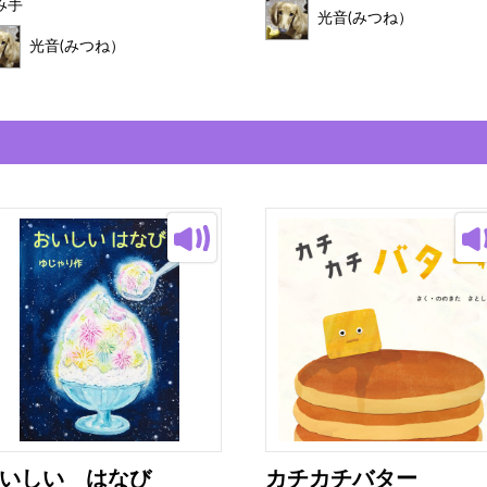
み手
光音(みつね）
光音(みつね）
いしい はなび
カチカチバター