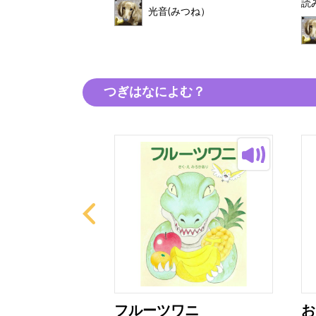
読
つね）
光音(みつね）
つぎはなによむ？
アザラシ
フルーツワニ
お