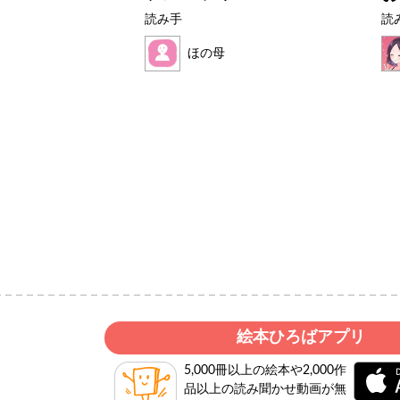
読み手
読
ク
ほの母
絵本ひろばアプリ
5,000冊以上の絵本や2,000作
品以上の読み聞かせ動画が無