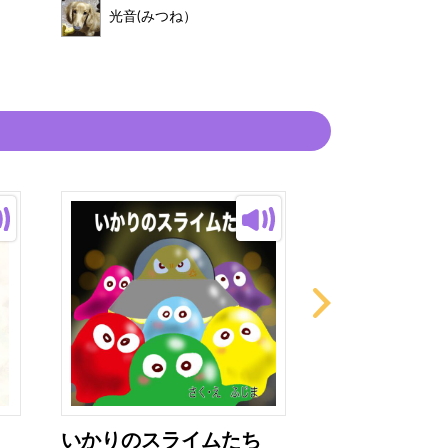
光音(みつね）
光音(みつ
いかりのスライムたち
ぜりーくんと