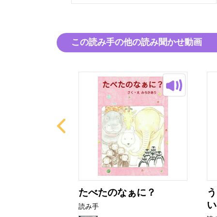
この読み手の他の読み聞かせ動画
ながいはな
たべたのなぁに？
う
い
読み手