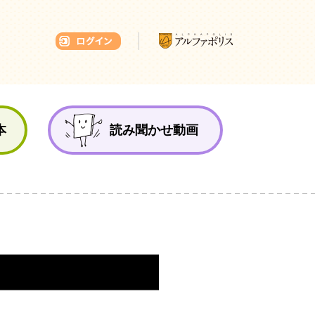
本ひろば
本
読み聞かせ動画