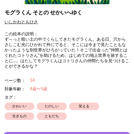
モグラくん そとの せかいへゆく
いしかわともひさ
この絵本の説明：
ず～っと暗い土の中でくらしてきたモグラくん。ある日、穴から
さしこむ光にひかれて外にでると、そこには今まで見たこともな
かったような別世界がひろがっていた！そこで出会った"仲間とは
ぐれたコトリさん"を助けるため、はじめての地上世界を旅するこ
とに…。はたしてモグラくんはコトリさんの仲間たちを見つけるこ
とができるかな？
14
ページ数：
対象年齢：
4歳〜5歳
タグ：
かわいい
たのしい
笑える
生きもの
ともだち