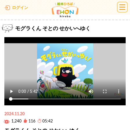
絵本ひろば
ログイン
モグラくん そとの せかいへゆく
2024.11.20
1,240
116
05:42