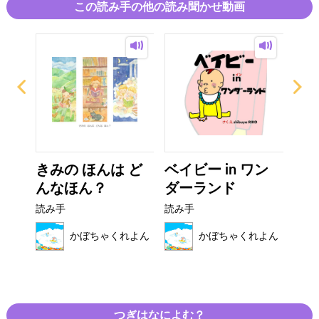
この読み手の他の読み聞かせ動画
デイ
きみの ほんは ど
ベイビー in ワン
は
んなほん？
ダーランド
読み
読み手
読み手
れよん
かぼちゃくれよん
かぼちゃくれよん
つぎはなによむ？