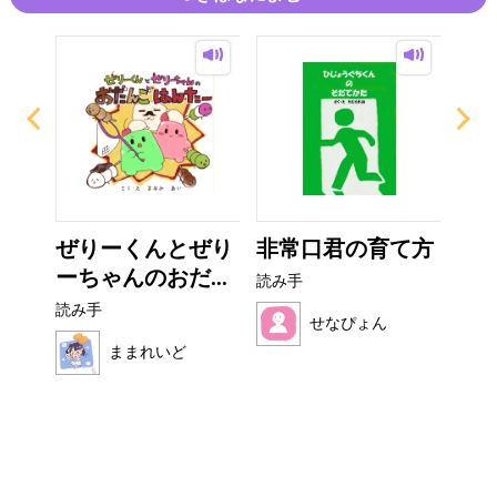
イム
ぜりーくんとぜり
非常口君の育て方
お
ーちゃんのおだ...
読み手
読み
読み手
せなぴょん
ままれいど