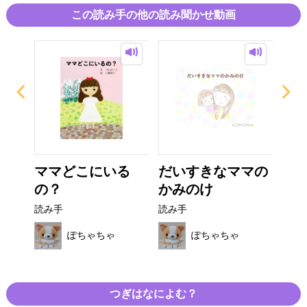
この読み手の他の読み聞かせ動画
ギン
ママどこにいる
だいすきなママの
ず
の？
かみのけ
よ
読み手
読み手
読み
ぽちゃちゃ
ぽちゃちゃ
つぎはなによむ？