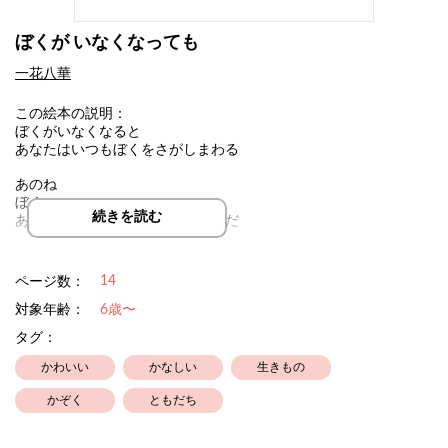
ぼくが いなくなっても
一花八華
この絵本の説明：
ぼくがいなくなると
あなたはいつもぼくをさがしまわる
あのね
ぼく
続きを読む
あなたにつたえたいことがあるんだ
14
ページ数：
対象年齢：
6歳〜
タグ：
かわいい
かなしい
生きもの
かぞく
ともだち