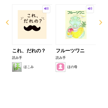
イム
これ、だれの？
フルーツワニ
ぜ
ーち
読み手
読み手
読み
ほこみ
ほの母