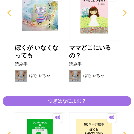
ギン
ぼくが いなくな
ママどこにいる
だ
っても
の？
か
読み手
読み手
読み
ぽちゃちゃ
ぽちゃちゃ
つぎはなによむ？