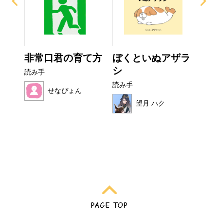
ぜり
非常口君の育て方
ぼくといぬアザラ
お
..
シ
読み手
読み
読み手
せなぴょん
望月 ハク