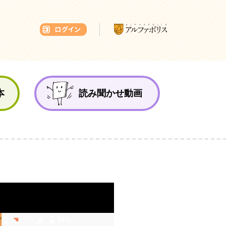
本ひろば
本
読み聞かせ動画