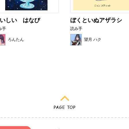
いしい はなび
ぼくといぬアザラシ
み手
読み手
ろんたん
望月 ハク