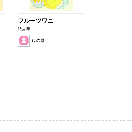
フルーツワニ
ぜりーくんと
んのおだ...
読み手
読み手
ほの母
ままれいど