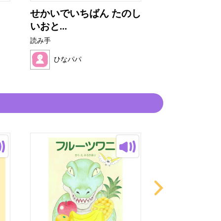
せかいでいちばん たのし
ぼくはごはん
いおと...
読み手
読み手
ひなパパ
ひなパパ