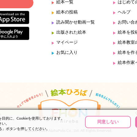
絵本一覧
はじめて
絵本の投稿
ヘルプ
読み聞かせ動画一覧
お問い合
出版された絵本
絵本を投
マイページ
絵本教室
お気に入り
絵本を作
絵本作家
的に、Cookieを使用しております。
同意しない
さい。
する」ボタンを押してください。
(C)2000-2026 AlphaPolis Co., Ltd. All Rights Reserved.