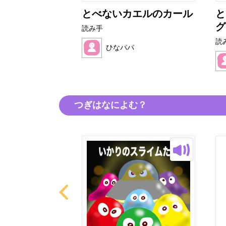
とべないカエルのカール
と
グ
読み手
読
パ
ひなパパ
つぎはなによむ？