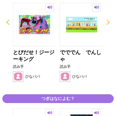
とびだせ！ジージ
でででん でんし
せ
ーキング
ゃ
たの
読み手
読み手
読み
ひなパパ
ひなパパ
つぎはなによむ？