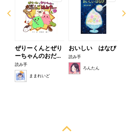
て方
ぜりーくんとぜり
おいしい はなび
ぼ
ーちゃんのおだ...
シ
読み手
読み手
読み
ろんたん
ままれいど